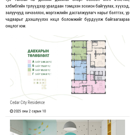
хөлбөмбөгийн төрлүүдээр уралдаан тэмцээн зохион байгуулах, хүүхэд,
залуучууд хичээллэх, мэргэжлийн дасгалжуулагч нарыг бэлтгэх, ур
чадварыг дээшлүүлэх нөхцөл боломжийг бүрдүүлж байгаагаараа
онцлог юм.
Cedar City Residence
2025 оны 2 сарын 10