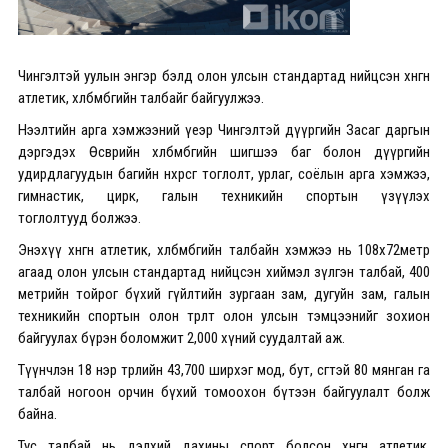
Чингэлтэй уулын энгэр бэлд олон улсын стандартад нийцсэн хөнгөн
атлетик, хөлбөмбөгийн талбайг байгуулжээ.
Нээлтийн арга хэмжээний үеэр Чингэлтэй дүүргийн Засаг даргын
дэргэдэх Өсвөрийн хөлбөмбөгийн шигшээ баг болон дүүргийн
удирдлагуудын багийн нөхөрсөг тоглолт, урлаг, соёлын арга хэмжээ,
гимнастик, цирк, галын техникийн спортын үзүүлэх
тоглолтууд болжээ.
Энэхүү хөнгөн атлетик, хөлбөмбөгийн талбайн хэмжээ нь 108x72метр
агаад олон улсын стандартад нийцсэн хиймэл зүлгэн талбай, 400
метрийн тойрог бүхий гүйлтийн зургаан зам, дугуйн зам, галын
техникийн спортын олон төрөлт олон улсын тэмцээнийг зохион
байгуулах бүрэн боломжит 2,000 хүний суудалтай аж.
Түүнчлэн 18 нэр төрлийн 43,700 ширхэг мод, бут, сөөгтэй 80 мянган га
талбай ногоон орчин бүхий томоохон бүтээн байгуулалт болж
байна.
Тус талбай нь дэлхий дахины спорт болсон хөнгөн атлетик,