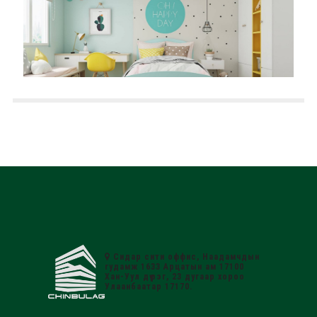
Хүүхдийн өрөөний загварууд
2019 оны 10 сарын 07
Сидар сити оффис, Наадамчдын
гудамж 1633 Арцатын ам 17100
Хан-Уул дүүрэг, 23 дугаар хороо
Улаанбаатар 17170.